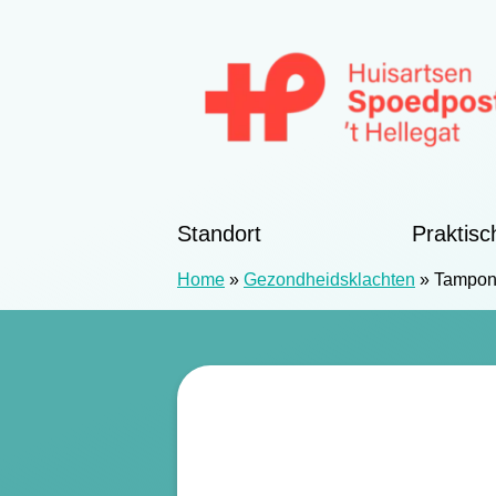
Zum Inhalt springen
Huisartsen Spoedpost 't Hellegat
Standort
Praktisc
Home
»
Gezondheidsklachten
»
Tampon