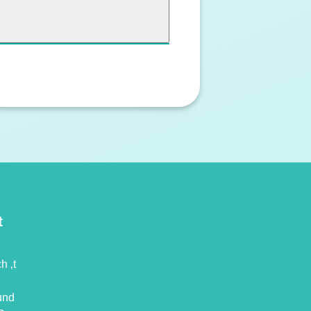
t
h ‚t
und