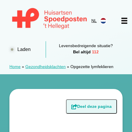
Doorgaan naar content
NL
Huisartsen Spoedpost 't Hellegat
Levensbedreigende situatie?
Laden
Bel altijd
112
Home
»
Gezondheidsklachten
»
Opgezette lymfeklieren
Deel deze pagina