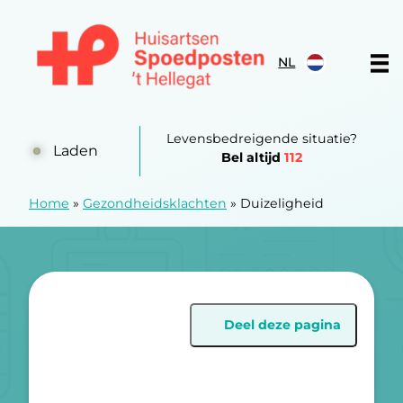
Doorgaan naar content
NL
Huisartsen Spoedpost 't Hellegat
Levensbedreigende situatie?
Laden
Bel altijd
112
Home
»
Gezondheidsklachten
»
Duizeligheid
Deel deze pagina